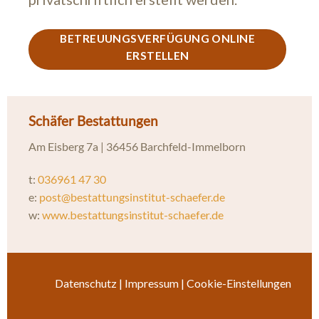
BETREUUNGSVERFÜGUNG ONLINE
ERSTELLEN
Schäfer Bestattungen
Am Eisberg 7a | 36456 Barchfeld-Immelborn
t:
036961 47 30
e:
post@bestattungsinstitut-schaefer.de
w:
www.bestattungsinstitut-schaefer.de
Datenschutz
|
Impressum
|
Cookie-Einstellungen